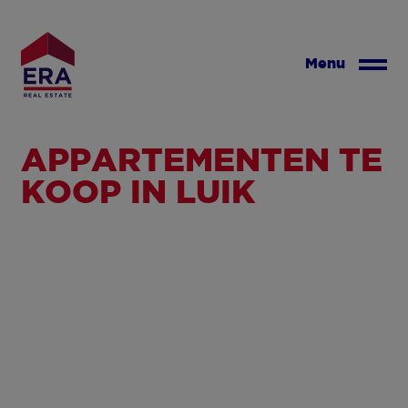
Overslaan
en
naar
Menu
de
inhoud
gaan
APPARTEMENTEN TE
KOOP IN LUIK