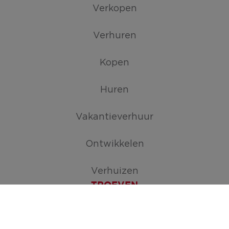
Verkopen
Verhuren
Kopen
Huren
Vakantieverhuur
Ontwikkelen
Verhuizen
TROEVEN
Maak je zoekopdracht aan