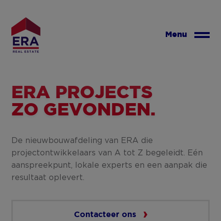
Overslaan
en
naar
Menu
de
inhoud
gaan
ERA PROJECTS
ZO GEVONDEN.
De nieuwbouwafdeling van ERA die
projectontwikkelaars van A tot Z begeleidt. Eén
aanspreekpunt, lokale experts en een aanpak die
resultaat oplevert.
Contacteer ons