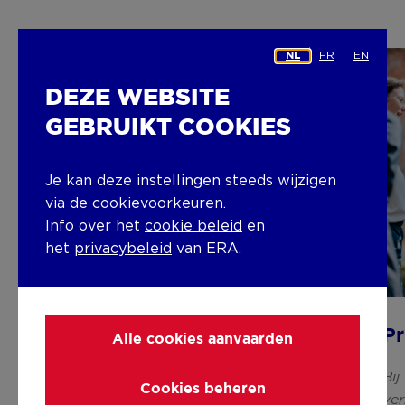
FR
EN
NL
DEZE WEBSITE
GEBRUIKT COOKIES
Je kan deze instellingen steeds wijzigen
via de cookievoorkeuren.
Info over het
cookie beleid
en
het
privacybeleid
van ERA.
Projectgrond zoeken
Pr
Alle cookies aanvaarden
Op zoek naar de perfecte projectgrond?
Bi
Cookies beheren
ERA PROJECTS staat aan jouw zijde om
ve