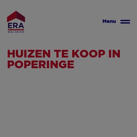
Overslaan
en
naar
Menu
de
inhoud
gaan
HUIZEN TE KOOP IN
POPERINGE