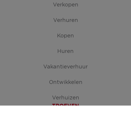
Verkopen
Verhuren
Kopen
Huren
Vakantieverhuur
Ontwikkelen
Verhuizen
TROEVEN
Maak je zoekopdracht aan