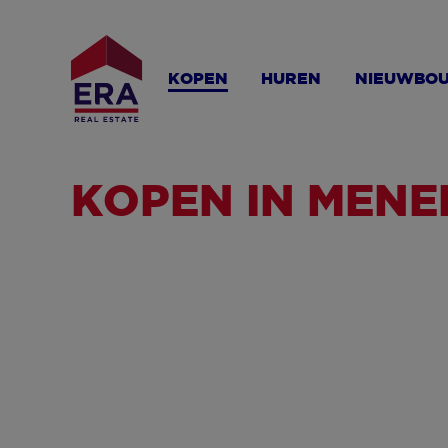
Overslaan
en
naar
KOPEN
HUREN
NIEUWBO
de
inhoud
gaan
KOPEN IN MENE