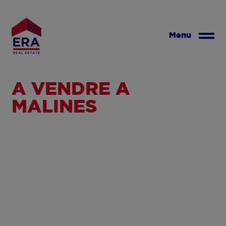
Aller
au
contenu
Menu
principal
A VENDRE À
MALINES