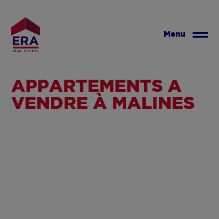
Aller
au
contenu
Menu
principal
APPARTEMENTS À
VENDRE À MALINES