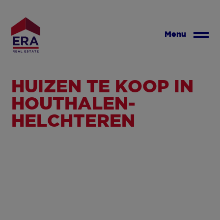
Overslaan
en
naar
Menu
de
inhoud
gaan
HUIZEN TE KOOP IN
HOUTHALEN-
HELCHTEREN