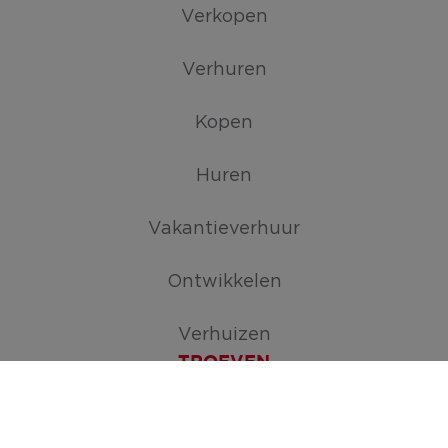
Verkopen
Verhuren
Kopen
Huren
Vakantieverhuur
Ontwikkelen
Verhuizen
TROEVEN
Maak je zoekopdracht aan