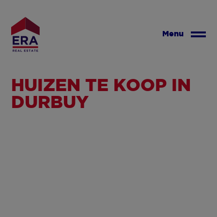
Overslaan
en
naar
Menu
de
inhoud
gaan
HUIZEN TE KOOP IN
DURBUY