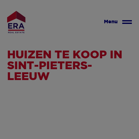
Overslaan
en
naar
Menu
de
inhoud
gaan
HUIZEN TE KOOP IN
SINT-PIETERS-
LEEUW