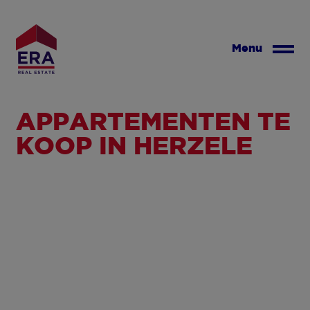
Overslaan
en
naar
Menu
de
inhoud
gaan
APPARTEMENTEN TE
KOOP IN HERZELE