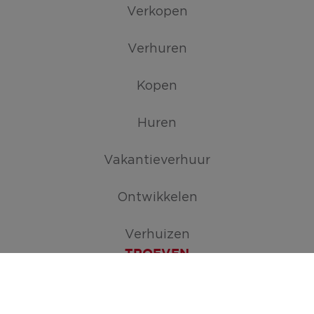
Verkopen
Verhuren
Kopen
Huren
Vakantieverhuur
Ontwikkelen
Verhuizen
TROEVEN
Maak je zoekopdracht aan