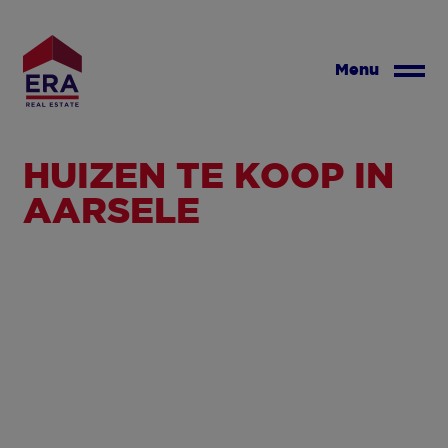
Overslaan
en
naar
Menu
de
inhoud
gaan
HUIZEN TE KOOP IN
AARSELE