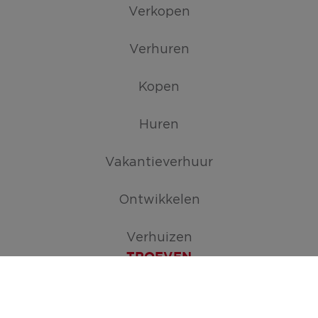
Verkopen
Verhuren
Kopen
Huren
Vakantieverhuur
Ontwikkelen
Verhuizen
TROEVEN
Maak je zoekopdracht aan