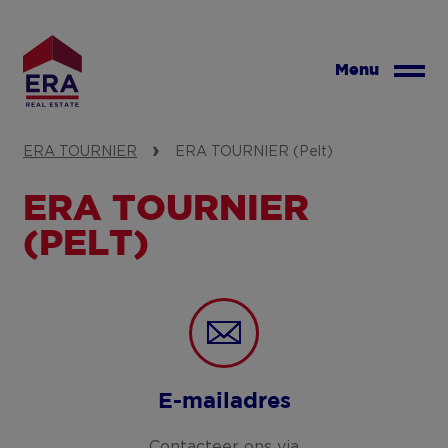
Overslaan
en
naar
Menu
de
inhoud
gaan
ERA TOURNIER
ERA TOURNIER (Pelt)
ERA TOURNIER
(PELT)
E-mailadres
Contacteer ons via