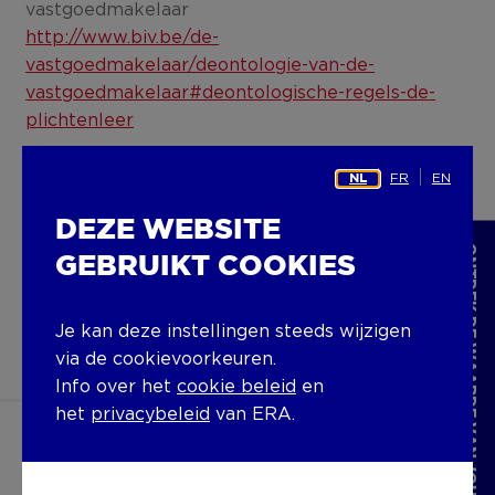
vastgoedmakelaar
http://www.biv.be/de-
vastgoedmakelaar/deontologie-van-de-
vastgoedmakelaar#deontologische-regels-de-
plichtenleer
FR
EN
NL
DEZE WEBSITE
ERA THUIS
ONTDEK DE WAARDE VAN JOUW WONING
GEBRUIKT COOKIES
hello@era.be
Je kan deze instellingen steeds wijzigen
https://www.facebook
https://www.inst
via de cookievoorkeuren.
Info over het
cookie beleid
en
het
privacybeleid
van ERA.