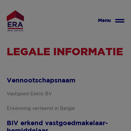
Overslaan
en
naar
Menu
de
inhoud
gaan
LEGALE INFORMATIE
Vennootschapsnaam
Vastgoed Eeklo BV
Erkenning verleend in België
BIV erkend vastgoedmakelaar-