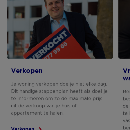
Verkopen
Vr
w
Je woning verkopen doe je niet elke dag.
Dit handige stappenplan heeft als doel je
Be
te informeren om zo de maximale prijs
be
uit de verkoop van je huis of
de
appartement te halen.
te
va
be
Verkopen