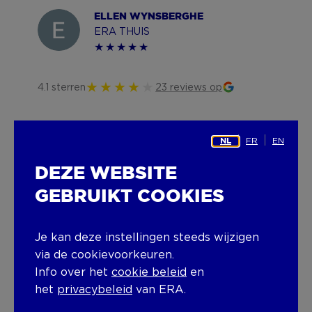
ELLEN WYNSBERGHE
ERA THUIS
4.1 sterren
23 reviews op
FR
EN
NL
DEZE WEBSITE
GEBRUIKT COOKIES
SAMENWERKEN OF
Je kan deze instellingen steeds wijzigen
KOMEN WERKEN?
via de cookievoorkeuren.
Info over het
cookie beleid
en
Heb je vragen of wil je meer informatie?
het
privacybeleid
van ERA.
Neem gerust
contact
op, ons team staat