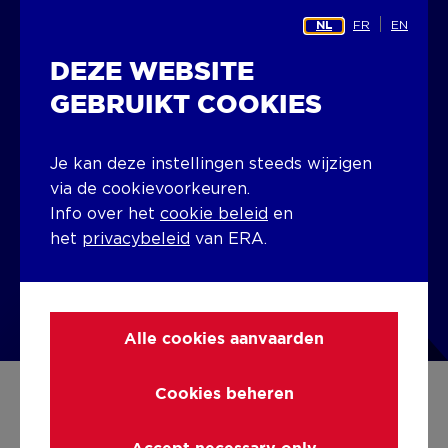
FR
EN
NL
ERA SERVIMO zet zijn groei verder en opent
met trots een 9de kantoor in de bruisende
DEZE WEBSITE
Koningin der Badsteden: Oostende.
GEBRUIKT COOKIES
“Met dit nieuwe kantoor willen we een actieve rol
spelen in de verdere ontwikkeling van de stad en
een betrouwbare partner zijn voor iedereen met
Je kan deze instellingen steeds wijzigen
vastgoedplannen in Oostende,” aldus het team.
via de cookievoorkeuren.
Info over het
cookie beleid
en
📍 Vindictivelaan 21 , 8400 Oostende
het
privacybeleid
van ERA.
Lees er hier alles over!
Alle cookies aanvaarden
Cookies beheren