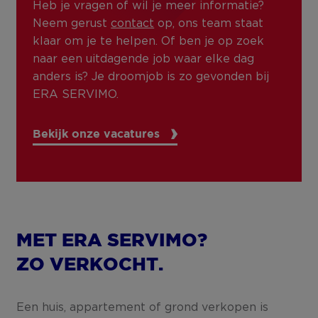
Heb je vragen of wil je meer informatie?
Neem gerust
contact
op, ons team staat
klaar om je te helpen. Of ben je op zoek
naar een uitdagende job waar elke dag
anders is? Je droomjob is zo gevonden bij
ERA SERVIMO.
Bekijk onze vacatures
MET ERA SERVIMO?
ZO VERKOCHT.
Een huis, appartement of grond verkopen is