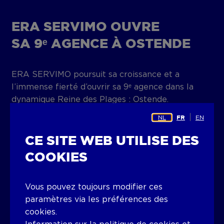
ERA SERVIMO OUVRE
SA 9ᵉ AGENCE À OSTENDE
ERA SERVIMO poursuit sa croissance et a
l’immense fierté d’ouvrir sa 9ᵉ agence dans la
dynamique Reine des Plages : Ostende.
« Avec cette nouvelle agence, nous voulons jouer
NL
EN
FR
un rôle actif dans le développement de la ville et
être un partenaire de confiance pour tous ceux
CE SITE WEB UTILISE DES
qui ont des projets immobiliers à Ostende »,
COOKIES
souligne l’équipe.
📍 Vindictivelaan 21, 8400 Ostende
Vous pouvez toujours modifier ces
paramètres via les préférences des
cookies.
Découvrez tous les détails ici !