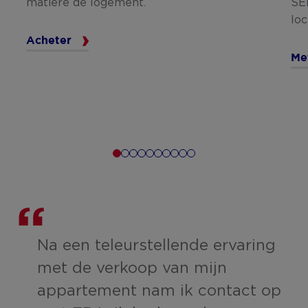
matière de logement.
SER
loc
Acheter
Me
Na een teleurstellende ervaring
met de verkoop van mijn
e
appartement nam ik contact op