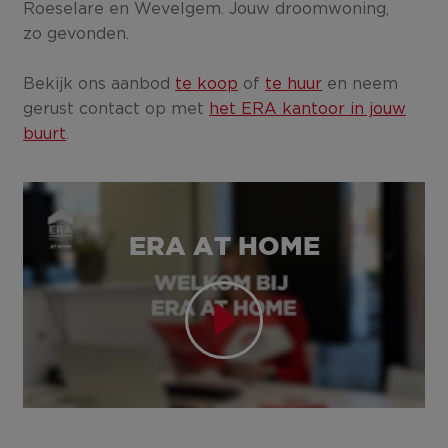
Roeselare en Wevelgem. Jouw droomwoning,
zo gevonden.
Bekijk ons aanbod
te koop
of
te huur
en neem
gerust contact op met
het ERA kantoor in jouw
buurt
.
ERA AT HOME