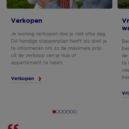
Verkopen
Vr
w
Je woning verkopen doe je niet elke dag.
Dit handige stappenplan heeft als doel je
Be
te informeren om zo de maximale prijs
be
uit de verkoop van je huis of
de
appartement te halen.
te
va
be
Verkopen
Vr