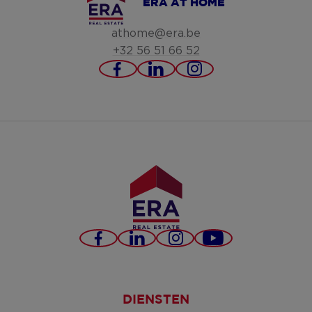
ERA AT HOME
athome@era.be
+32 56 51 66 52
https://www.facebook.c
https://www.linked
https://www.i
at-
home/
Facebook
LinkedIn
Instagram
YouTube
DIENSTEN