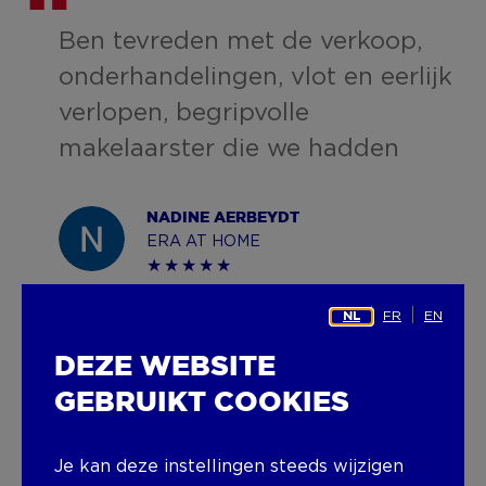
en
Ben tevreden met de verkoop,
onderhandelingen, vlot en eerlijk
verlopen, begripvolle
makelaarster die we hadden
NADINE AERBEYDT
ERA AT HOME
FR
EN
NL
4 sterren
190 reviews op
DEZE WEBSITE
GEBRUIKT COOKIES
Je kan deze instellingen steeds wijzigen