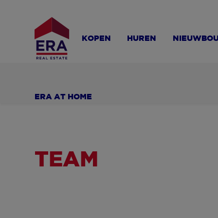
Overslaan
en
naar
KOPEN
HUREN
NIEUWBO
de
inhoud
gaan
ERA AT HOME
TEAM