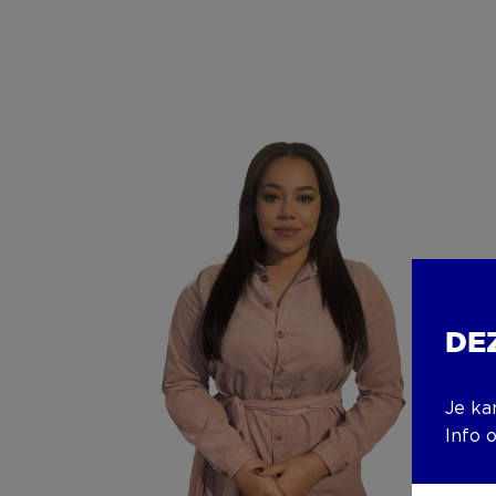
DE
Je ka
Info 