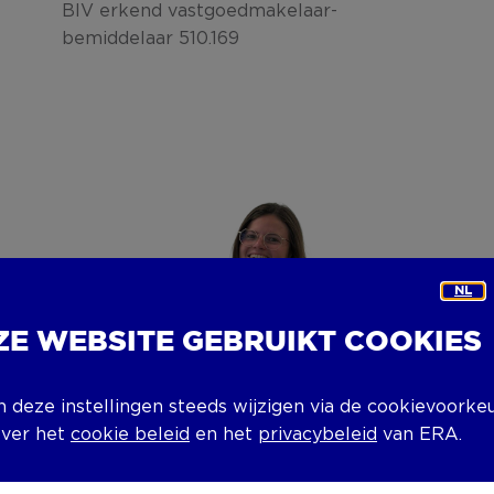
BIV erkend vastgoedmakelaar-
bemiddelaar 510.169
NL
ZE WEBSITE GEBRUIKT COOKIES
n deze instellingen steeds wijzigen via de cookievoorke
over het
cookie beleid
en het
privacybeleid
van ERA.