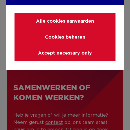
5 sterren
130 reviews op
Alle cookies aanvaarden
Cookies beheren
Accept necessary only
SAMENWERKEN OF
KOMEN WERKEN?
Heb je vragen of wil je meer informatie?
Neem gerust
contact
op, ons team staat
klaar om je te helpen. Of ben je op zoek