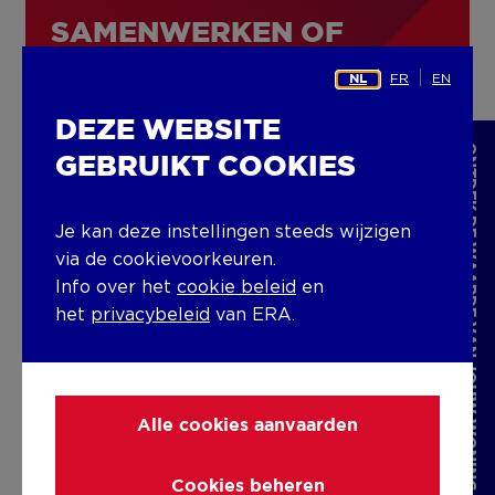
SAMENWERKEN OF
KOMEN WERKEN?
FR
EN
NL
DEZE WEBSITE
Heb je vragen of wil je meer informatie?
ONTDEK DE WAARDE VAN JOUW WONING
GEBRUIKT COOKIES
Neem gerust
contact
op, ons team staat
klaar om je te helpen. Of ben je op zoek
naar een uitdagende job waar elke dag
Je kan deze instellingen steeds wijzigen
anders is? Je droomjob is zo gevonden bij
via de cookievoorkeuren.
ERA CHÂTELAIN.
Info over het
cookie beleid
en
het
privacybeleid
van ERA.
Bekijk onze vacatures
Alle cookies aanvaarden
Cookies beheren