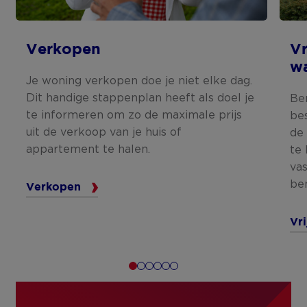
Verkopen
Vr
w
Je woning verkopen doe je niet elke dag.
Dit handige stappenplan heeft als doel je
Be
te informeren om zo de maximale prijs
be
uit de verkoop van je huis of
de
appartement te halen.
te
va
be
Verkopen
Vr