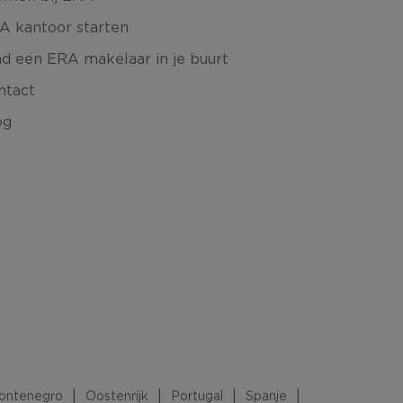
A kantoor starten
nd een ERA makelaar in je buurt
ntact
og
ontenegro
Oostenrijk
Portugal
Spanje