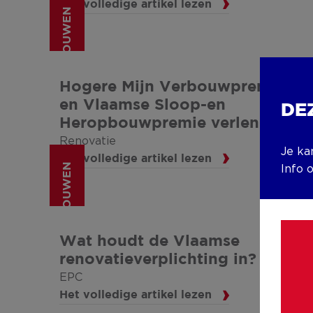
Het volledige artikel lezen
(VER)BOUWEN
Hogere Mijn Verbouwpremie
en Vlaamse Sloop-en
DE
Heropbouwpremie verlengd
Renovatie
Je ka
Het volledige artikel lezen
(VER)BOUWEN
Info 
Wat houdt de Vlaamse
renovatieverplichting in?
EPC
Het volledige artikel lezen