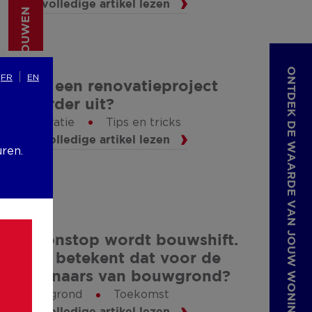
Het volledige artikel lezen
(VER)BOUWEN
ONTDEK DE WAARDE VAN JOUW WONING
FR
EN
Valt een renovatieproject
duurder uit?
Renovatie
Tips en tricks
Het volledige artikel lezen
uren.
(VER)BOUWEN
Betonstop wordt bouwshift.
Wat betekent dat voor de
eigenaars van bouwgrond?
Bouwgrond
Toekomst