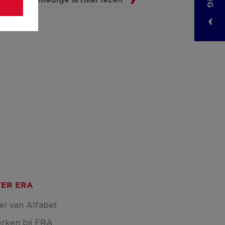
Het volledige artikel lezen
ER ERA
el van Alfabet
rken bij ERA