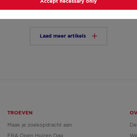
Accept necessary only
Laad meer artikels
TROEVEN
OV
Maak je zoekopdracht aan
De
ERA Open Huizen Dag
We