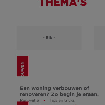
THEMA'S
- Elk -
(VER)BOUWEN
Een woning verbouwen of
renoveren? Zo begin je eraan.
Renovatie
Tips en tricks