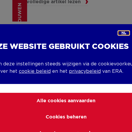
Het volledige artikel lezen
(VER)BOUWEN
NL
Grotere regenwaterput
verplicht bij verbouwing
ZE WEBSITE GEBRUIKT COOKIES
Renovatie
Het volledige artikel lezen
n deze instellingen steeds wijzigen via de cookievoorke
(VER)BOUWEN
over het
cookie beleid
en het
privacybeleid
van ERA.
Alle cookies aanvaarden
Ken je BEN? Ben je BEN?
Toekomst
Het volledige artikel lezen
Cookies beheren