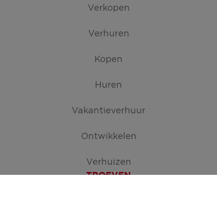
Verkopen
Verhuren
Kopen
Huren
Vakantieverhuur
Ontwikkelen
Verhuizen
TROEVEN
Maak je zoekopdracht aan