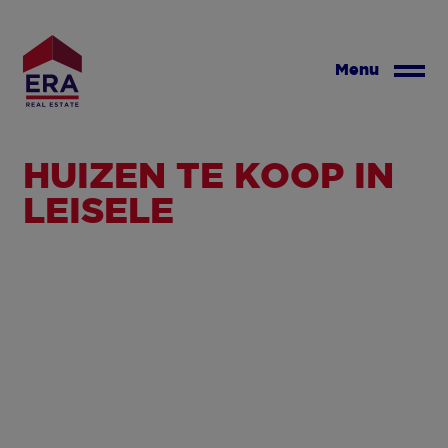
Overslaan
en
naar
Menu
de
inhoud
gaan
HUIZEN TE KOOP IN
LEISELE