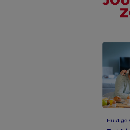
JOU
Z
STAPPENPLAN
Stap 10
Huidige s