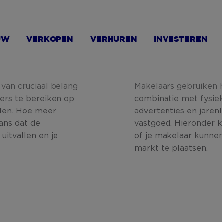
UW
VERKOPEN
VERHUREN
INVESTEREN
 van cruciaal belang
Makelaars gebruiken h
ers te bereiken op
combinatie met fysiek
alen. Hoe meer
advertenties en jaren
ans dat de
vastgoed. Hieronder kr
 uitvallen en je
of je makelaar kunne
markt te plaatsen.