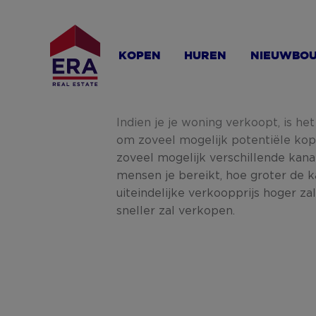
Overslaan
en
naar
KOPEN
HUREN
NIEUWBO
de
inhoud
gaan
Indien je je woning verkoopt, is het
om zoveel mogelijk potentiële kop
zoveel mogelijk verschillende kan
mensen je bereikt, hoe groter de k
uiteindelijke verkoopprijs hoger zal
sneller zal verkopen.