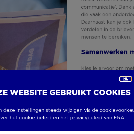
communicatie’. Denk a
die vaak een onderdeel
Daarnaast kan je ook 
verdelen in de briev
mensen te bereiken.
Samenwerken m
Kies je ervoor om me
Dan kan je hier ook o
NL
niveau. Zo komt je pa
Nieuwsblad, Gazet va
ZE WEBSITE GEBRUIKT COOKIES
Limburg tijdens de
ER
worden er profession
n deze instellingen steeds wijzigen via de cookievoorke
die bedeeld worden o
over het
cookie beleid
en het
privacybeleid
van ERA.
te brengen.