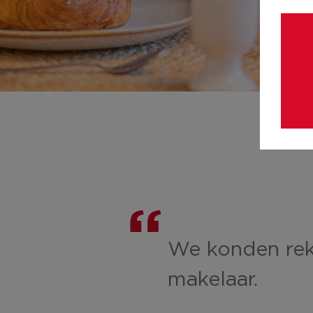
We konden rek
makelaar.