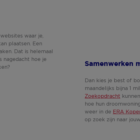
websites waar je,
kan plaatsen. Een
aken. Dat is helemaal
ns nagedacht hoe je
Samenwerken m
ken?
Dan kies je best of b
maandelijks bijna 1 m
Zoekopdracht
kunnen 
hoe hun droomwoning e
weer in de
ERA Koper
op zoek zijn naar jou