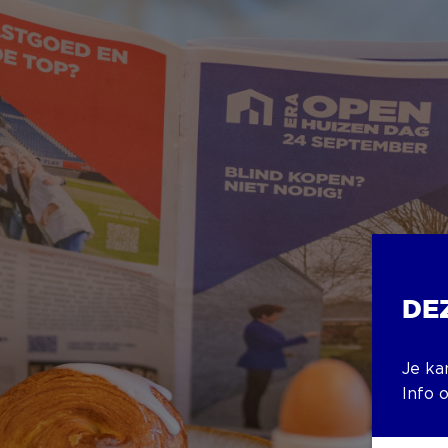
DE
Je ka
Info 