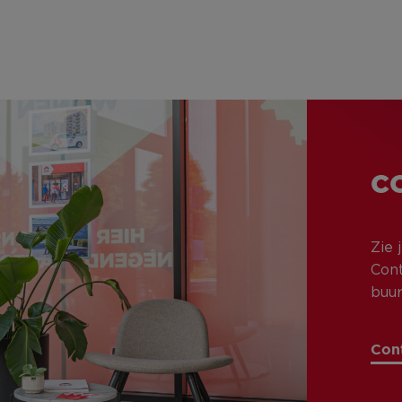
C
Zie 
Cont
buur
Con