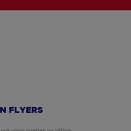
N FLYERS
 ook volop inzetten op ‘offline