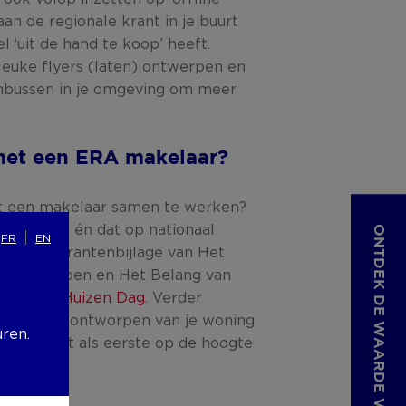
an de regionale krant in je buurt
 ‘uit de hand te koop’ heeft.
leuke flyers (laten) ontwerpen en
enbussen in je omgeving om meer
et een ERA makelaar?
t een makelaar samen te werken?
p rekenen én dat op nationaal
ONTDEK DE WAARDE VAN JOUW WONING
FR
EN
nd in de krantenbijlage van Het
n Antwerpen en Het Belang van
A Open Huizen Dag
. Verder
ele flyers ontworpen van je woning
uren.
m je buurt als eerste op de hoogte