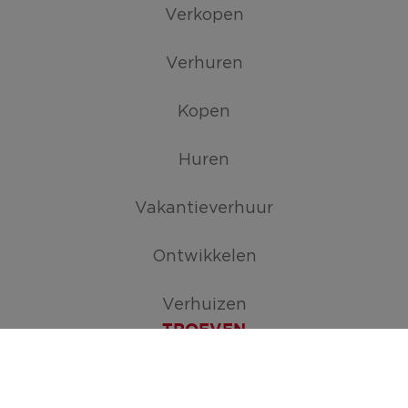
Verkopen
Verhuren
Kopen
Huren
Vakantieverhuur
Ontwikkelen
Verhuizen
TROEVEN
Maak je zoekopdracht aan