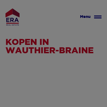
Overslaan
en
naar
Menu
de
inhoud
gaan
KOPEN IN
WAUTHIER-BRAINE