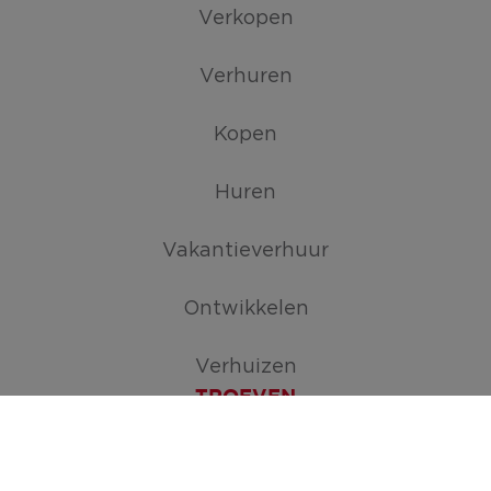
Verkopen
Verhuren
Kopen
Huren
Vakantieverhuur
Ontwikkelen
Verhuizen
TROEVEN
Maak je zoekopdracht aan