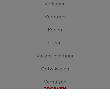
Verkopen
Verhuren
Kopen
Huren
Vakantieverhuur
Ontwikkelen
Verhuizen
TROEVEN
Maak je zoekopdracht aan