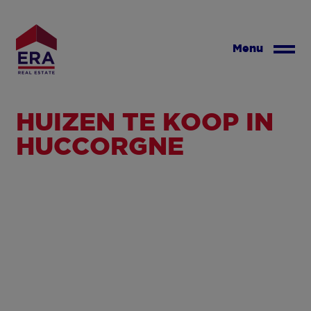
Overslaan
en
naar
Menu
de
inhoud
gaan
HUIZEN TE KOOP IN
HUCCORGNE