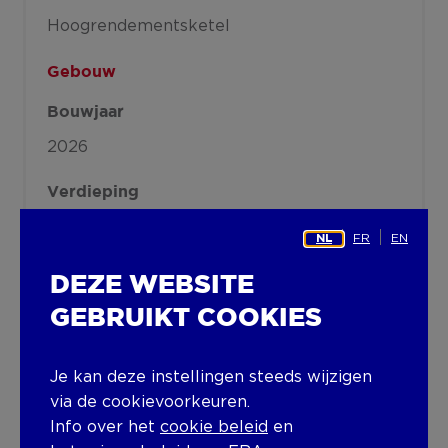
Hoogrendementsketel
Gebouw
Bouwjaar
2026
Verdieping
0
FR
EN
NL
Allerlei
DEZE WEBSITE
Ventilatie
GEBRUIKT COOKIES
Lift aanwezig
Je kan deze instellingen steeds wijzigen
Ja
via de cookievoorkeuren.
Info over het
cookie beleid
en
Zonnepanelen