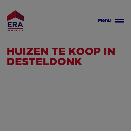
Overslaan
en
naar
Menu
de
inhoud
gaan
HUIZEN TE KOOP IN
DESTELDONK