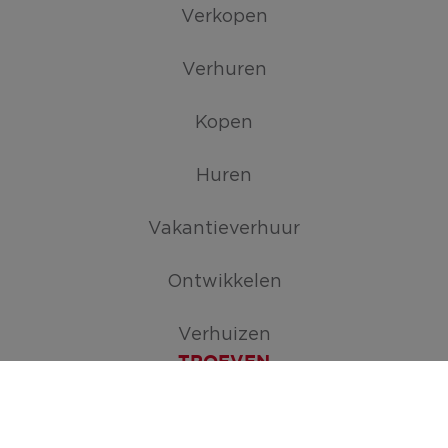
Verkopen
Verhuren
Kopen
Huren
Vakantieverhuur
Ontwikkelen
Verhuizen
TROEVEN
Maak je zoekopdracht aan