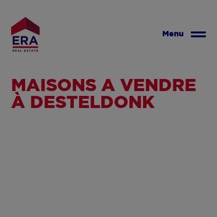
Aller
au
contenu
Menu
principal
MAISONS À VENDRE
À DESTELDONK