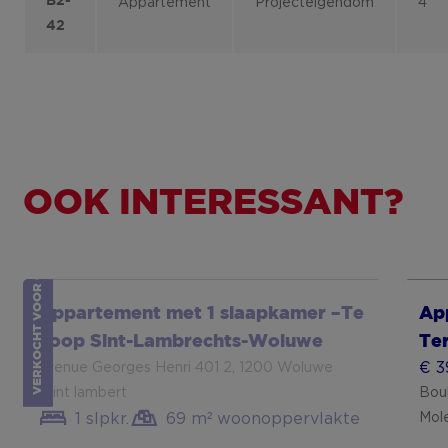
B2-
Appartement
Projecteigendom
4
42
VERKOCHT VOOR OPEN HUIZEN DAG
OOK INTERESSANT?
Toon meer
To
Appartement met 1 slaapkamer –Te
Ap
koop Sint-Lambrechts-Woluwe
Ter
€ 3
avenue Georges Henri 401 2, 1200 Woluwe
saint lambert
Bou
1 slpkr.
69 m² woonoppervlakte
Mol