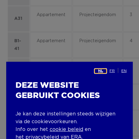
Appartement
Projecteigendom
3
A31
Appartement
Projecteigendom
4
B1-
41
Appartement
Projecteigendom
4
B3-
FR
EN
NL
41
DEZE WEBSITE
Appartement
Projecteigendom
3
B2-
GEBRUIKT COOKIES
33
Je kan deze instellingen steeds wijzigen
Appartement
Projecteigendom
4
B4-
via de cookievoorkeuren.
41
Info over het
cookie beleid
en
het
privacybeleid
van ERA.