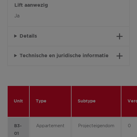
Lift aanwezig
Ja
Details
Technische en juridische informatie
Unit
Type
Subtype
Ver
Appartement
Projecteigendom
0
B3-
01