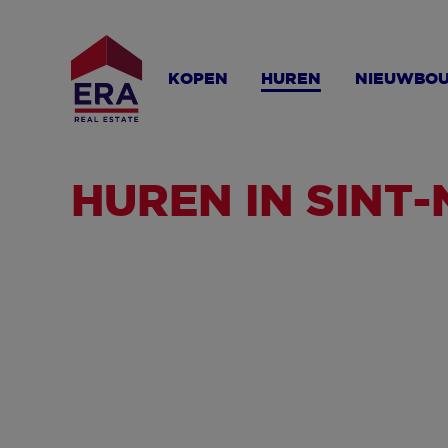
Overslaan
en
naar
KOPEN
HUREN
NIEUWBO
de
inhoud
gaan
HUREN IN SINT