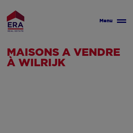
Aller
au
contenu
Menu
principal
MAISONS À VENDRE
À WILRIJK