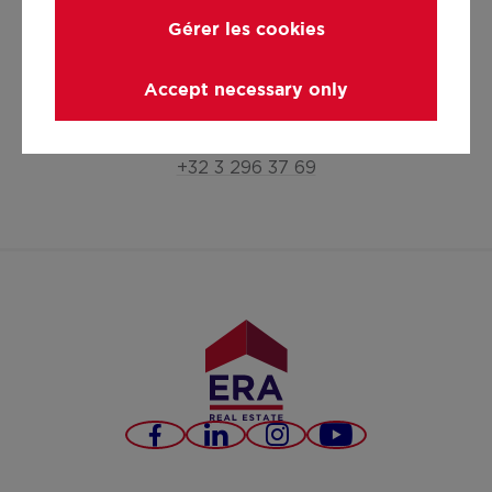
Gérer les cookies
Accept necessary only
ERA A
hello@era.be
+32 3 296 37 69
Facebook
LinkedIn
Instagram
YouTube