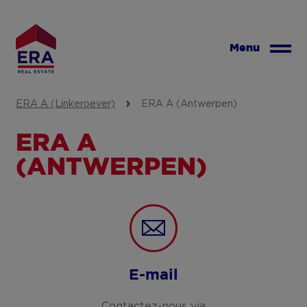
Aller
au
contenu
Menu
principal
ERA A (Linkeroever)
ERA A (Antwerpen)
ERA A
(ANTWERPEN)
E-mail
Contactez-nous via