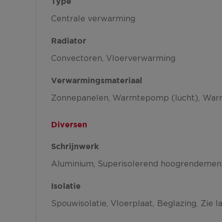
Type
Centrale verwarming
Radiator
Convectoren
Vloerverwarming
Verwarmingsmateriaal
Zonnepanelen
Warmtepomp (lucht)
War
Diversen
Schrijnwerk
Aluminium
Superisolerend hoogrendemen
Isolatie
Spouwisolatie
Vloerplaat
Beglazing
Zie l