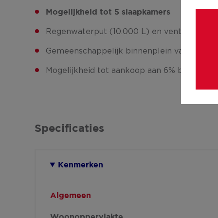
Mogelijkheid tot 5 slaapkamers
Regenwaterput (10.000 L) en ventilatiesys
Gemeenschappelijk binnenplein van 700 m
Mogelijkheid tot aankoop aan 6% btw (ond
Specificaties
Kenmerken
Algemeen
Woonoppervlakte