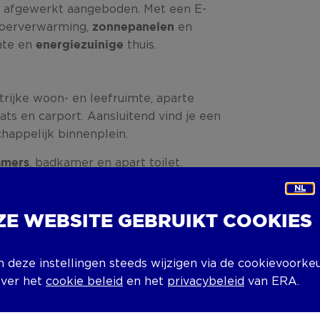
g afgewerkt aangeboden. Met een E-
vloerverwarming,
en
zonnepanelen
hte en
thuis.
energiezuinige
htrijke woon- en leefruimte, aparte
ats en carport. Aansluitend vind je een
happelijk binnenplein.
, badkamer en apart toilet.
amers
NL
r via vaste trap, perfect in te richten
ZE WEBSITE GEBRUIKT COOKIES
n deze instellingen steeds wijzigen via de cookievoorke
erverwarming en zonnepanelen
over het
cookie beleid
en het
privacybeleid
van ERA.
rt, aangelegde voortuin