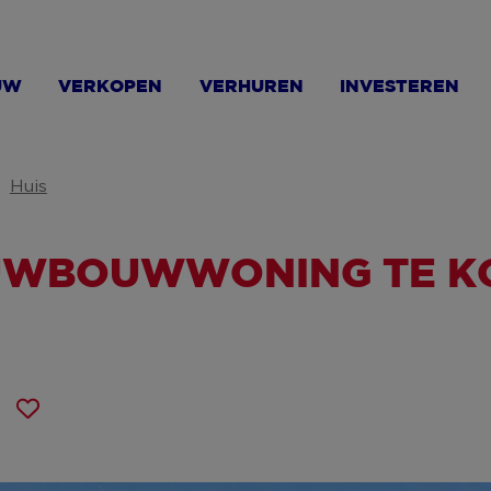
UW
VERKOPEN
VERHUREN
INVESTEREN
Huis
UWBOUWWONING TE KO
n