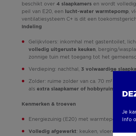
beschikt over
en wordt volledi
4 slaapkamers
peil van E20, een
, 
lucht-water warmtepomp
ventilatiesysteem C+ is dit een toekomstgeric
Indeling
Gelijkvloers: inkomhal met gastentoilet, lic
, berging/waspla
volledig uitgeruste keuken
zonnige tuin met toegang tot het gemeensc
Verdieping: nachthal,
3 volwaardige slaapk
Zolder: ruime zolder van ca. 70 m² bereikbaa
als
.
extra slaapkamer of hobbyruimte
DE
Kenmerken & troeven
Je ka
Energiezuinig (E20) met warmtepomp, vlo
Info 
: keuken, vloeren, carpo
Volledig afgewerkt