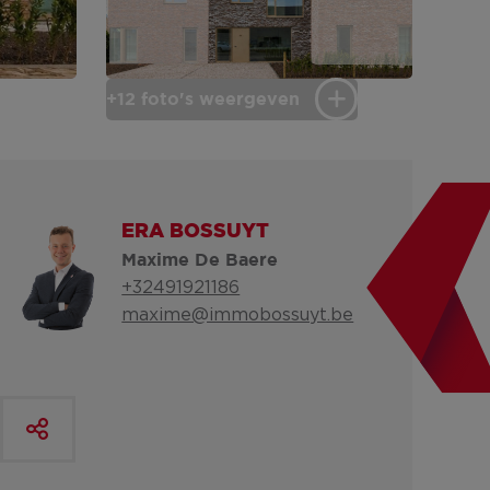
+12 foto's weergeven
ERA BOSSUYT
Maxime De Baere
+32491921186
maxime@immobossuyt.be