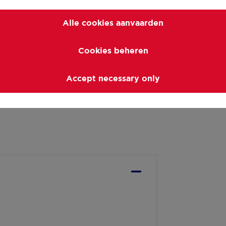
Alle cookies aanvaarden
teem C+
Cookies beheren
²
er voorwaarden)
Accept necessary only