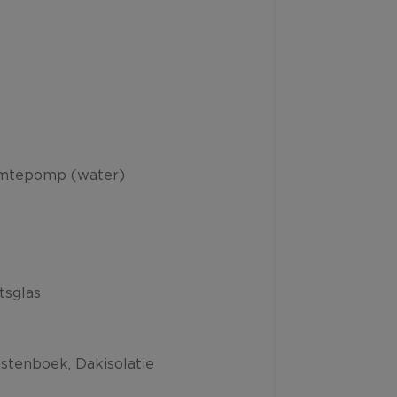
mtepomp (water)
tsglas
astenboek
Dakisolatie