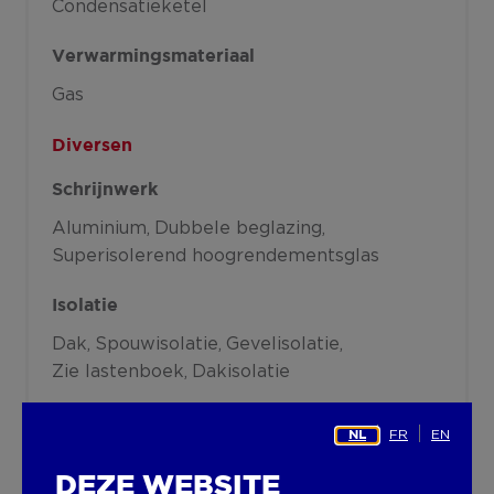
Condensatieketel
Verwarmingsmateriaal
Gas
Diversen
Schrijnwerk
Aluminium
Dubbele beglazing
Superisolerend hoogrendementsglas
Isolatie
Dak
Spouwisolatie
Gevelisolatie
Zie lastenboek
Dakisolatie
Warm water
FR
EN
NL
Boiler gas
DEZE WEBSITE