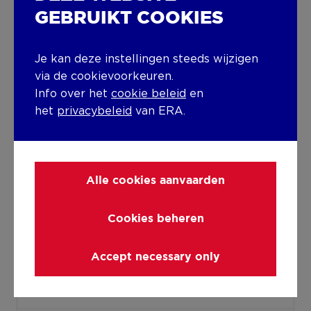
Gebouw
GEBRUIKT COOKIES
Bouwjaar
Je kan deze instellingen steeds wijzigen
2026
via de cookievoorkeuren.
Info over het
cookie beleid
en
Verdieping
het
privacybeleid
van ERA.
1
Aantal verdiepingen
2
Alle cookies aanvaarden
Allerlei
Cookies beheren
Videofoon
Accept necessary only
Lift aanwezig
Ja