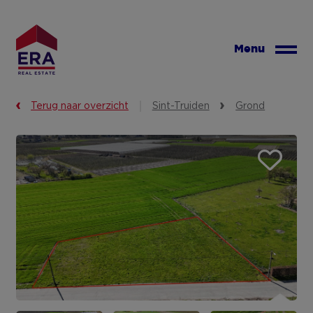
Overslaan
en
naar
Menu
de
inhoud
gaan
Terug naar overzicht
Sint-Truiden
Grond