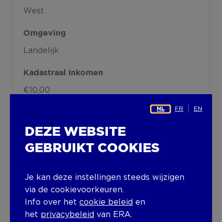
West
Omgeving
Landelijk
Kadastraal inkomen
€10,00
FR
EN
NL
Gebouw
DEZE WEBSITE
Lift aanwezig
GEBRUIKT COOKIES
Nee
Je kan deze instellingen steeds wijzigen
Technische en juridische informatie
via de cookievoorkeuren.
Info over het
cookie beleid
en
het
privacybeleid
van ERA.