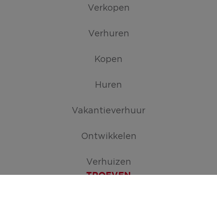
Verkopen
Verhuren
Kopen
Huren
Vakantieverhuur
Ontwikkelen
Verhuizen
TROEVEN
Maak je zoekopdracht aan