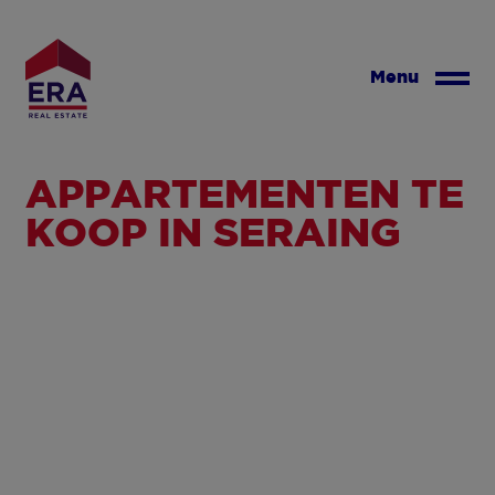
Overslaan
en
naar
Menu
de
inhoud
gaan
APPARTEMENTEN TE
KOOP IN SERAING