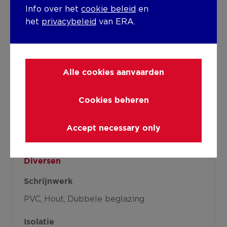
Info over het
cookie beleid
en
Verwarming
het
privacybeleid
van ERA.
Type
Individuele verwarming
Alle cookies aanvaarden
Radiator
Directe verwarming
Cookies beheren
Verwarmingsmateriaal
Accept necessary only
Gas
Diversen
Schrijnwerk
PVC
Hout
Dubbele beglazing
Isolatie