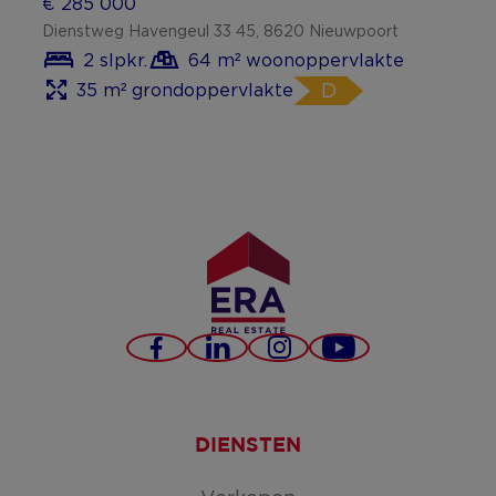
€ 285 000
Dienstweg Havengeul 33 45, 8620 Nieuwpoort
2 slpkr.
64 m² woonoppervlakte
35 m² grondoppervlakte
D
Facebook
LinkedIn
Instagram
YouTube
DIENSTEN