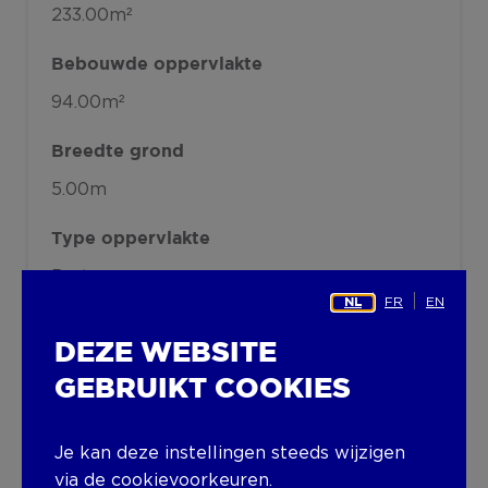
233.00m²
Bebouwde oppervlakte
94.00m²
Breedte grond
5.00m
Type oppervlakte
Bruto
FR
EN
NL
Oriëntatie perceel
DEZE WEBSITE
E
GEBRUIKT COOKIES
Omgeving
Centrum
Residentieel
Je kan deze instellingen steeds wijzigen
Nabij openbaar vervoer
via de cookievoorkeuren.