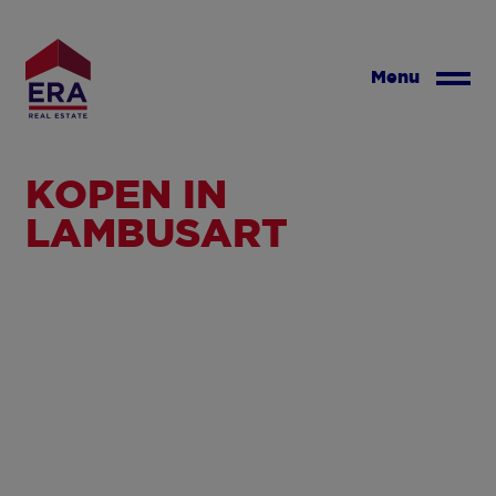
Overslaan
en
naar
Menu
de
inhoud
gaan
KOPEN IN
LAMBUSART