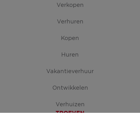
Verkopen
Verhuren
Kopen
Huren
Vakantieverhuur
Ontwikkelen
Verhuizen
TROEVEN
Maak je zoekopdracht aan