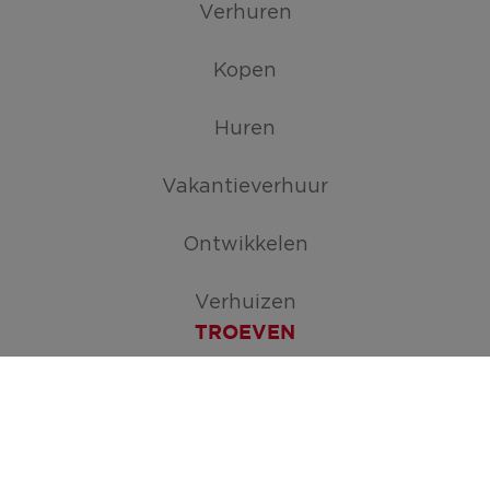
Verhuren
Kopen
Huren
Vakantieverhuur
Ontwikkelen
Verhuizen
TROEVEN
Maak je zoekopdracht aan
ERA Open Huizen Dag