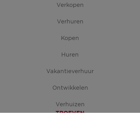
Verkopen
Verhuren
Kopen
Huren
Vakantieverhuur
Ontwikkelen
Verhuizen
TROEVEN
Maak je zoekopdracht aan