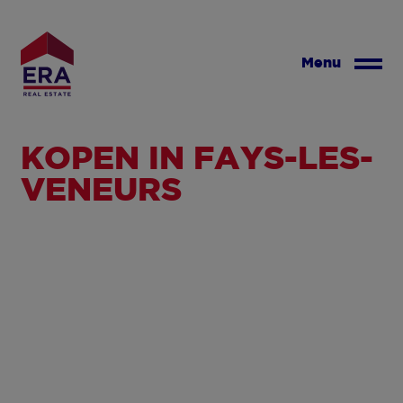
Overslaan
en
naar
Menu
de
inhoud
gaan
KOPEN IN FAYS-LES-
VENEURS