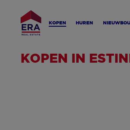
Overslaan
en
naar
KOPEN
HUREN
NIEUWBO
de
inhoud
gaan
KOPEN IN ESTI