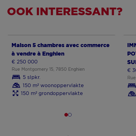
OOK INTERESSANT?
Toon meer
To
Maison 5 chambres avec commerce
IM
à vendre à Enghien
PO
€ 250 000
SU
Rue Montgomery 15, 7850 Enghien
€ 3
5 slpkr.
Rue
150 m² woonoppervlakte
150 m² grondoppervlakte