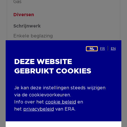
Gas
Diversen
Schrijnwerk
Enkele beglazing
Isolatie
FR
EN
NL
Beglazing
Lijstwerk
DEZE WEBSITE
GEBRUIKT COOKIES
Warm water
Afzonderlijke boiler
Je kan deze instellingen steeds wijzigen
Gebouw
via de cookievoorkeuren.
Info over het
cookie beleid
en
Aantal verdiepingen
het
privacybeleid
van ERA.
2