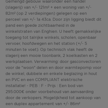
Gemengd gebouw waaronder een handel
(slagerij) van +/- 121m² + een woning van +/-
82m² (op 2 verdiepingen) gelegen op een
perceel van +/- 1a 43ca. Door zijn ligging biedt dit
pand een goede zichtbaarheid in de
winkelstraten van Enghien. U heeft gemakkelijke
toegang tot talrijke winkels, scholen, openbaar
vervoer, hoofdwegen en het station (+/- 5
minuten te voet). Op technisch vlak heeft de
slagerij een mooie toonbank, 2 koelkasten en 2
werkplaatsen. Verwarming: door gasconvectoren
voor de "woon" delen en door warmtepomp voor
de winkel, dubbele en enkele beglazing in hout
en PVC en een COMPLIANT elektrische
installatie! - PEB : F - Prijs : Een bod van
295.000€ onder voorbehoud van aanvaarding
door de verkopers. Mogelijkheid tot aankoop van
een duplex appartement van +/- 86m²