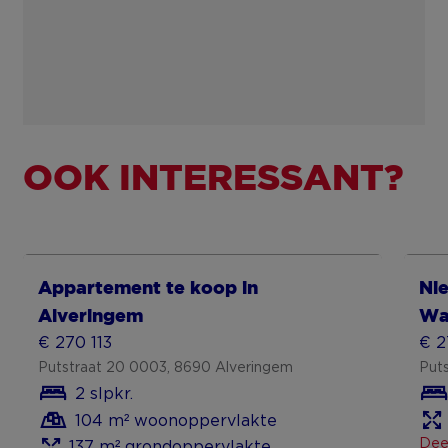
OOK INTERESSANT?
Toon meer
To
Appartement te koop in
Ni
Alveringem
Wal
€ 270 113
€ 2
Putstraat 20 0003, 8690 Alveringem
Put
2 slpkr.
104 m² woonoppervlakte
Deel
137 m² grondoppervlakte