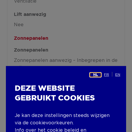
Ventilatie
Lift aanwezig
Nee
Zonnepanelen
Zonnepanelen
Zonnepanelen aanwezig – Inbegrepen in de
prijs
FR
EN
NL
DEZE WEBSITE
Details
GEBRUIKT COOKIES
Technische en juridische informatie
Je kan deze instellingen steeds wijzigen
via de cookievoorkeuren.
Info over het
cookie beleid
en