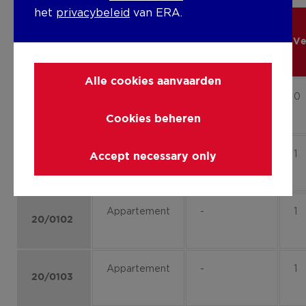
het
privacybeleid
van ERA.
Unit
Type
Subtype
Ve
Alle cookies aanvaarden
Appartement
-
0
20/0003
Cookies beheren
Appartement
-
1
Accept necessary only
20/0101
Appartement
-
1
20/0102
Appartement
-
1
20/0103