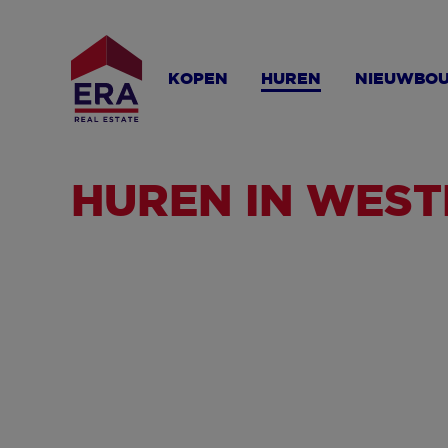
Overslaan
en
naar
KOPEN
HUREN
NIEUWBO
de
inhoud
gaan
HUREN IN WES