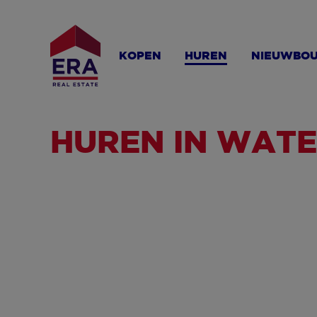
Overslaan
en
naar
KOPEN
HUREN
NIEUWBO
de
inhoud
gaan
HUREN IN WAT