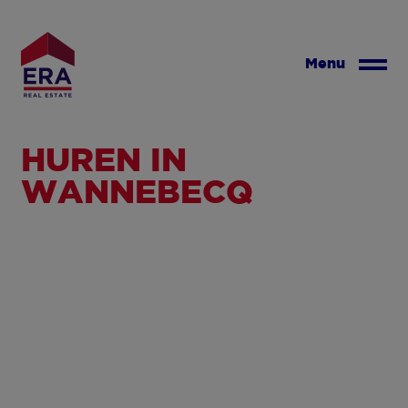
Overslaan
en
naar
Menu
de
inhoud
gaan
HUREN IN
WANNEBECQ