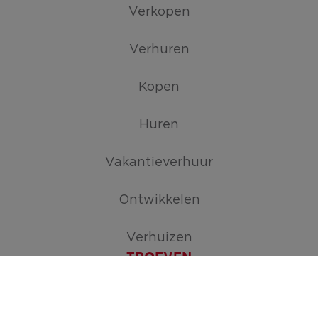
Verkopen
Verhuren
Kopen
Huren
Vakantieverhuur
Ontwikkelen
Verhuizen
TROEVEN
Maak je zoekopdracht aan