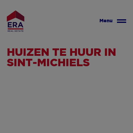
Overslaan
en
naar
Menu
de
inhoud
gaan
HUIZEN TE HUUR IN
SINT-MICHIELS