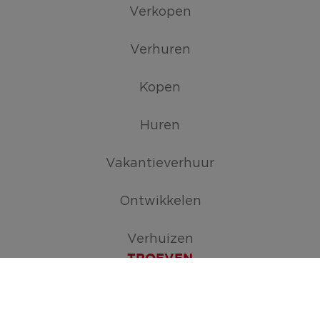
Verkopen
Verhuren
Kopen
Huren
Vakantieverhuur
Ontwikkelen
Verhuizen
TROEVEN
Maak je zoekopdracht aan