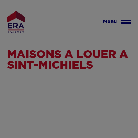
Aller
au
contenu
Menu
principal
MAISONS À LOUER À
SINT-MICHIELS